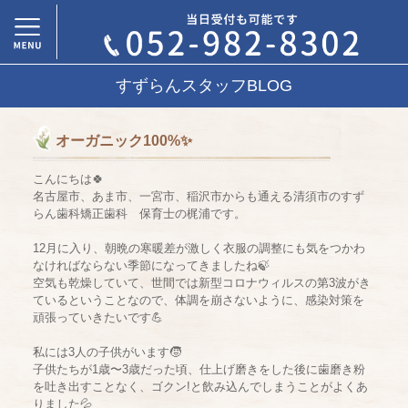
すずらんスタッフBLOG
オーガニック100%✨
こんにちは🍀
名古屋市、あま市、一宮市、稲沢市からも通える清須市のすず
らん歯科矯正歯科 保育士の梶浦です。
12月に入り、朝晩の寒暖差が激しく衣服の調整にも気をつかわ
なければならない季節になってきましたね🍃
空気も乾燥していて、世間では新型コロナウィルスの第3波がき
ているということなので、体調を崩さないように、感染対策を
頑張っていきたいです💪
私には3人の子供がいます🧒
子供たちが1歳〜3歳だった頃、仕上げ磨きをした後に歯磨き粉
を吐き出すことなく、ゴクン!と飲み込んでしまうことがよくあ
りました💦