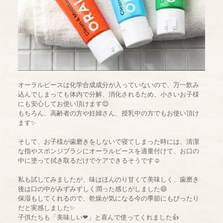
オーラルピースは化学合成成分が入っていないので、万一飲み
込んでしまっても体内で分解、消化されるため、小さいお子様
にも安心してお使い頂けます😌
もちろん、高齢者の方や妊婦さん、授乳中の方でもお使い頂け
ます✨
そして、お子様が歯磨きをしないで寝てしまった時には、清潔
な指やスポンジブラシにオーラルピースを適量付けて、お口の
中に塗って拭き取るだけでケアできるそうです☺️
私も試してみましたが、味はほんのり甘くて美味しく、歯磨き
後は口の中がみずみずしく潤った感じがしました😄
保湿もしてくれるので、乾燥が気になる今の季節にもぴったり
だと実感しました✨
子供たちも「美味しい❤」と喜んで使ってくれました👍