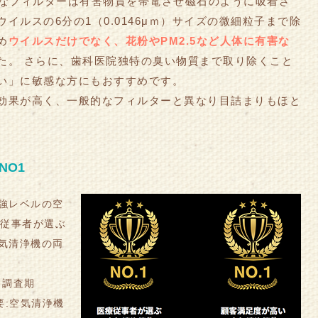
期的なフィルターは有害物質を帯電させ磁石のように吸着さ
イルスの6分の1（0.0146μｍ）サイズの微細粒子まで除
め
ウイルスだけでなく、花粉やPM2.5など人体に有害な
た。 さらに、歯科医院独特の臭い物質まで取り除くこと
い」に敏感な方にもおすすめです。
効果が高く、一般的なフィルターと異なり目詰まりもほと
NO1
強レベルの空
療従事者が選ぶ
気清浄機の両
 調査期
概要:空気清浄機