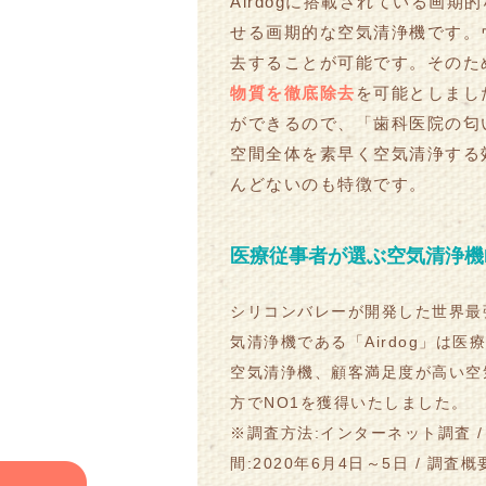
Airdogに搭載されている画
せる画期的な空気清浄機です。ウ
去することが可能です。そのた
物質を徹底除去
を可能としまし
ができるので、「歯科医院の匂
空間全体を素早く空気清浄する
んどないのも特徴です。
医療従事者が選ぶ空気清浄機
シリコンバレーが開発した世界最
気清浄機である「Airdog」は医
空気清浄機、顧客満足度が高い空
方でNO1を獲得いたしました。
※調査方法:インターネット調査 /
間:2020年6月4日～5日 / 調査