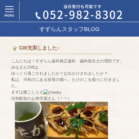
すずらんスタッフBLOG
GW充実しました♪
こんにちは！すずらん歯科矯正歯科 歯科衛生士の増田です。
みなさんGWは、
ゆっくり過ごされましたか？お出かけされましたか？
私は、河和のにある祖母の畑へ、たけのこを掘りに行きまし
た。
まずは腹ごしらえ
河和駅前のお寿司屋さん（＾＾）