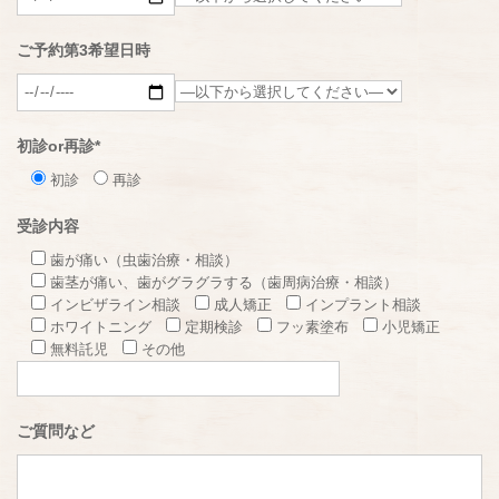
ご予約第3希望日時
初診or再診
*
初診
再診
受診内容
歯が痛い（虫歯治療・相談）
歯茎が痛い、歯がグラグラする（歯周病治療・相談）
インビザライン相談
成人矯正
インプラント相談
ホワイトニング
定期検診
フッ素塗布
小児矯正
無料託児
その他
ご質問など