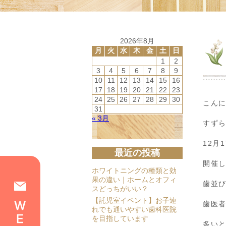
2026年8月
月
火
水
木
金
土
日
1
2
3
4
5
6
7
8
9
10
11
12
13
14
15
16
17
18
19
20
21
22
23
24
25
26
27
28
29
30
こん
31
« 3月
すず
12月
最近の投稿
開催
ホワイトニングの種類と効
果の違い｜ホームとオフィ
歯並
スどっちがいい？
【託児室イベント】お子連
歯医
れでも通いやすい歯科医院
を目指しています
多い