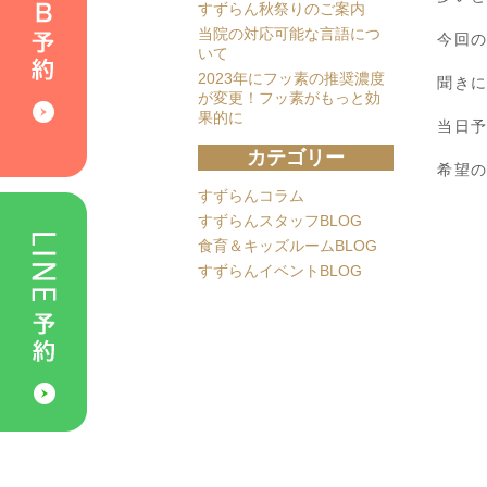
すずらん秋祭りのご案内
当院の対応可能な言語につ
今回
いて
2023年にフッ素の推奨濃度
聞き
が変更！フッ素がもっと効
果的に
当日
カテゴリー
希望
すずらんコラム
すずらんスタッフBLOG
食育＆キッズルームBLOG
すずらんイベントBLOG