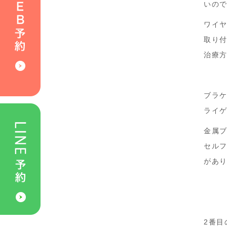
いの
ワイ
取り
治療
ブラ
ライ
金属
セル
があ
2番目