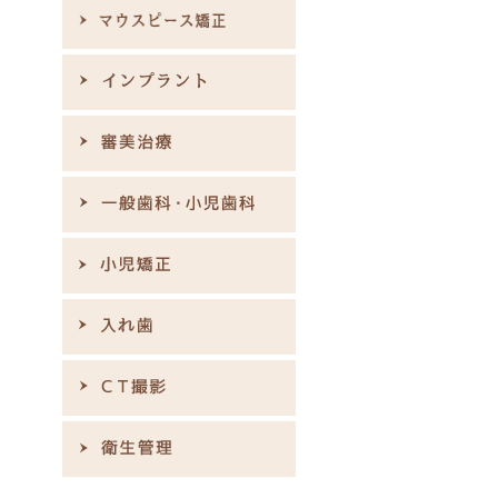
を
く
フ
、
ト