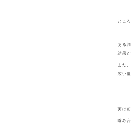
とこ
ある調
結果
また、
広い
実は
噛み