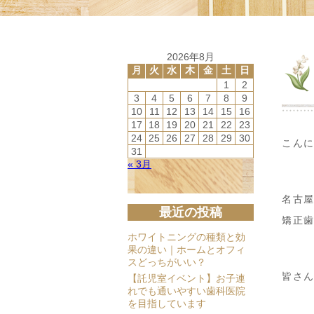
2026年8月
月
火
水
木
金
土
日
1
2
3
4
5
6
7
8
9
10
11
12
13
14
15
16
17
18
19
20
21
22
23
24
25
26
27
28
29
30
こん
31
« 3月
名古
最近の投稿
矯正
ホワイトニングの種類と効
果の違い｜ホームとオフィ
スどっちがいい？
皆さ
【託児室イベント】お子連
れでも通いやすい歯科医院
を目指しています