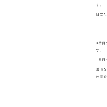
す。
目立
3番目
す。
1番目
透明な
位置