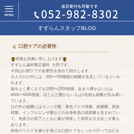
すずらんスタッフBLOG
口腔ケアの必要性
残暑お見舞い申し上げます
すずらん歯科矯正歯科 大田です。
今回は口腔ケアの必要性を改めて紹介します。
大人の口の中には、300〜700種類の細菌が生息しているといわ
れます。
歯をよく磨く人でも1000〜2000億個、あまり磨かない人は
4000〜6000億個、ほとんど磨かない人は1兆個も細菌が住み着い
ています。
口の中の細菌にはカンジダ菌、黄色ブドウ球菌、緑膿菌、肺炎
桿菌、インフルエンザ菌などの全身疾患の原因菌も含まれてい
て、免疫力の低下とともに菌が増殖して病気を引き起こす事も
あります。
病気のリスクを減らす為にも口腔ケアをしっかり行ってお口を