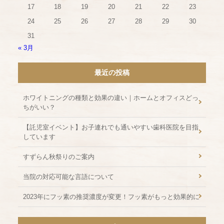
17
18
19
20
21
22
23
24
25
26
27
28
29
30
31
« 3月
最近の投稿
ホワイトニングの種類と効果の違い｜ホームとオフィスどっ
ちがいい？
【託児室イベント】お子連れでも通いやすい歯科医院を目指
しています
すずらん秋祭りのご案内
当院の対応可能な言語について
2023年にフッ素の推奨濃度が変更！フッ素がもっと効果的に