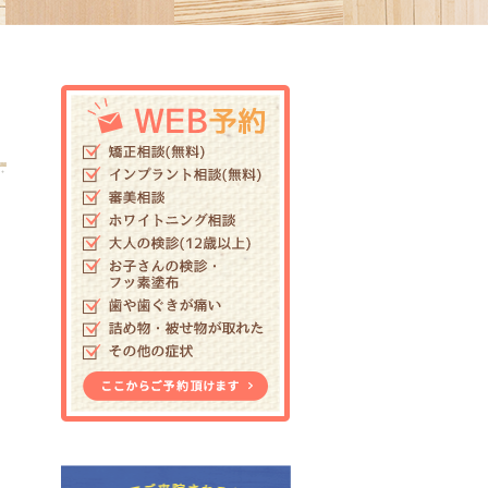
こ
。
し