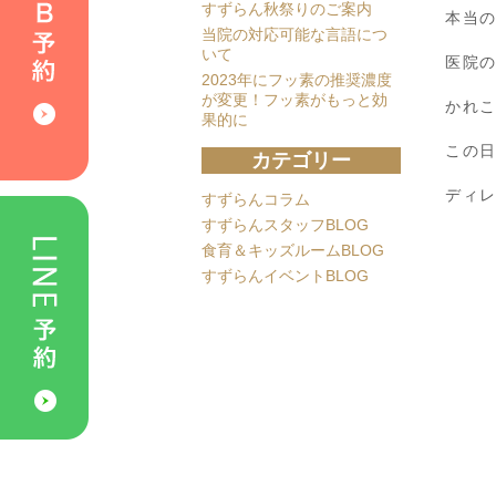
すずらん秋祭りのご案内
本当
当院の対応可能な言語につ
いて
医院
2023年にフッ素の推奨濃度
が変更！フッ素がもっと効
かれ
果的に
この
カテゴリー
ディ
すずらんコラム
すずらんスタッフBLOG
食育＆キッズルームBLOG
すずらんイベントBLOG