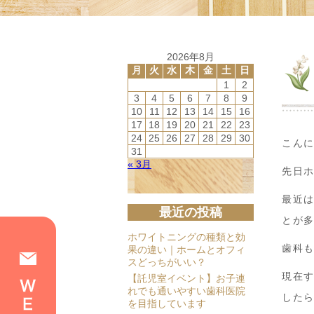
2026年8月
月
火
水
木
金
土
日
1
2
3
4
5
6
7
8
9
10
11
12
13
14
15
16
17
18
19
20
21
22
23
24
25
26
27
28
29
30
こん
31
« 3月
先日
最近
最近の投稿
とが
ホワイトニングの種類と効
歯科
果の違い｜ホームとオフィ
スどっちがいい？
現在
【託児室イベント】お子連
れでも通いやすい歯科医院
した
を目指しています