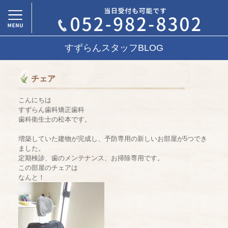
すずらんスタッフBLOG
チェア
こんにちは
すずらん歯科矯正歯科
歯科衛生士の松本です。
増築していた建物が完成し、予防専用の新しいお部屋が5つでき
ました。
定期検診、歯のメンテナンス、お掃除専用です。
この部屋のチェアは
なんと！