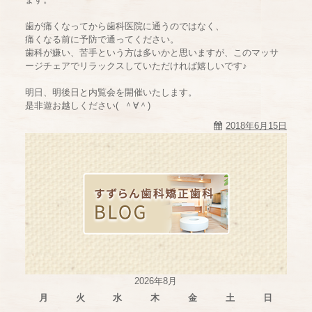
歯が痛くなってから歯科医院に通うのではなく、
痛くなる前に予防で通ってください。
歯科が嫌い、苦手という方は多いかと思いますが、このマッサ
ージチェアでリラックスしていただければ嬉しいです♪
明日、明後日と内覧会を開催いたします。
是非遊お越しください( ＾∀＾)
2018年6月15日
2026年8月
月
火
水
木
金
土
日